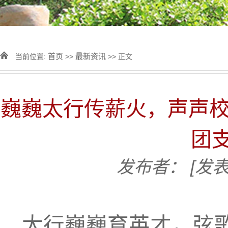
首页
最新资讯
当前位置:
>>
>> 正文
巍巍太行传薪火，声声校
团
发布者：
[发表
太行巍巍育英才，弦