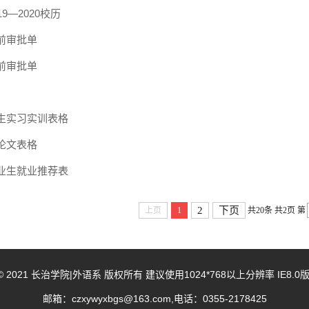
9—2020校历
前审批单
前审批单
生实习实训表格
论文表格
业生就业推荐表
2
下页
上页
1
共20条
共2页
第
ht © 2021 长治学院|外语系 版权所有 建议使用1024*768以上分辨率 IE8
邮箱：czxywyxbgs@163.com,电话：0355-2178425