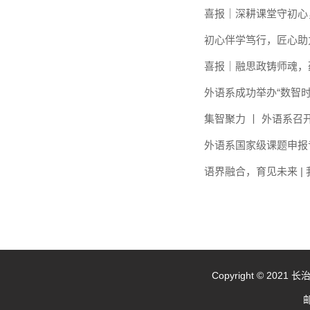
喜报｜深耕课堂守初心
初心伴学笃行，匠心助
喜报｜融思政铸师魂，
外语系成功举办“数智
集智聚力 丨 外语系
外语系国家级课题申报专
语界融合，育见未来 
Copyright © 20
邮